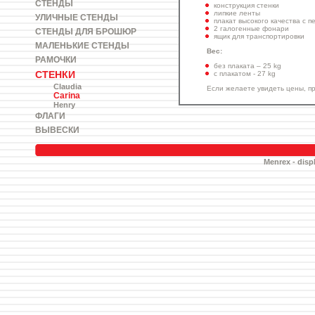
СТЕНДЫ
конструкция стенки
липкие ленты
УЛИЧНЫЕ СТЕНДЫ
плакат высокого качества с п
2 галогенные фонари
СТЕНДЫ ДЛЯ БРОШЮР
ящик для транспортировки
МАЛЕНЬКИЕ СТЕНДЫ
Вес:
РАМОЧКИ
без плаката – 25 kg
СТЕНКИ
с плакатом - 27 kg
Claudia
Если желаете увидеть цены, п
Carina
Henry
ФЛАГИ
ВЫВЕСКИ
Menrex - displ