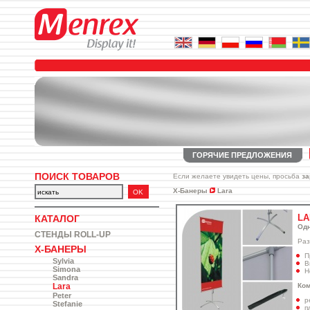
ГОРЯЧИЕ ПРЕДЛОЖЕНИЯ
ПОИСК ТОВАРОВ
Если желаете увидеть цены, просьба
за
X-Банеры
Lara
LA
КАТАЛОГ
Одн
СТЕНДЫ ROLL-UP
Раз
X-БАНЕРЫ
П
Sylvia
В
Simona
Н
Sandra
Ком
Lara
Peter
р
Stefanie
п